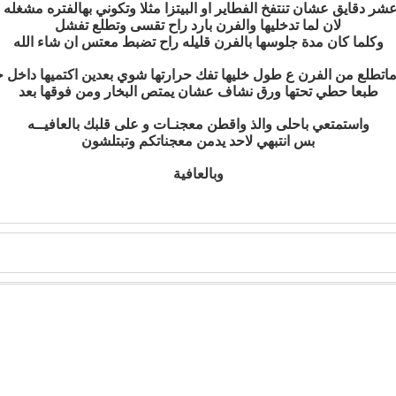
عشر دقايق عشان تنتفخ الفطاير او البيتزا مثلا وتكوني بهالفتره مشغله 
لان لما تدخليها والفرن بارد راح تقسى وتطلع تفشل
وكلما كان مدة جلوسها بالفرن قليله راح تضبط معتس ان شاء الله
ماتطلع من الفرن ع طول خليها تفك حرارتها شوي بعدين اكتميها داخل 
طبعا حطي تحتها ورق نشاف عشان يمتص البخار ومن فوقها بعد
واستمتعي باحلى والذ واقطن معجنـات و على قلبك بالعافيــه
بس انتبهي لاحد يدمن معجناتكم وتبتلشون
وبالعافية