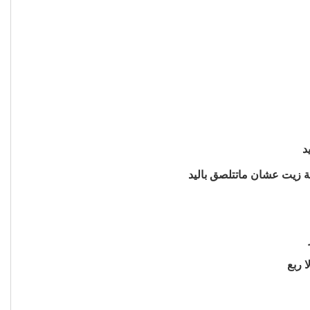
د
 زيت عشان ماتتلصق باليد
 ربع