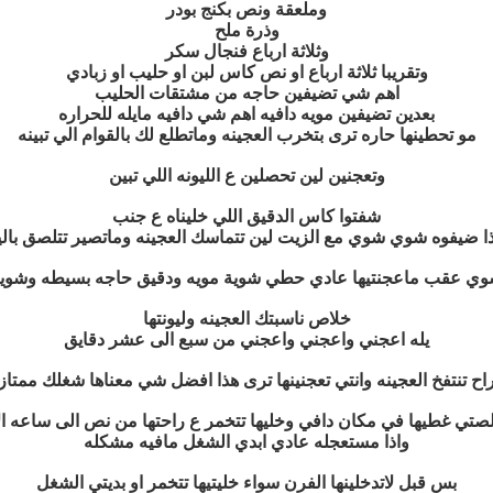
وملعقة ونص بكنج بودر
وذرة ملح
وثلاثة ارباع فنجال سكر
وتقريبا ثلاثة ارباع او نص كاس لبن او حليب او زبادي
اهم شي تضيفين حاجه من مشتقات الحليب
بعدين تضيفين مويه دافيه اهم شي دافيه مايله للحراره
مو تحطينها حاره ترى بتخرب العجينه وماتطلع لك بالقوام الي تبينه
وتعجنين لين تحصلين ع الليونه اللي تبين
شفتوا كاس الدقيق اللي خليناه ع جنب
ا ضيفوه شوي شوي مع الزيت لين تتماسك العجينه وماتصير تتلصق بالي
شوي عقب ماعجنتيها عادي حطي شوية مويه ودقيق حاجه بسيطه وشوية
خلاص ناسبتك العجينه وليونتها
يله اعجني واعجني واعجني من سبع الى عشر دقايق
اح تنتفخ العجينه وانتي تعجنينها ترى هذا افضل شي معناها شغلك ممتاز
لصتي غطيها في مكان دافي وخليها تتخمر ع راحتها من نص الى ساعه الا
واذا مستعجله عادي ابدي الشغل مافيه مشكله
بس قبل لاتدخلينها الفرن سواء خليتيها تتخمر او بديتي الشغل