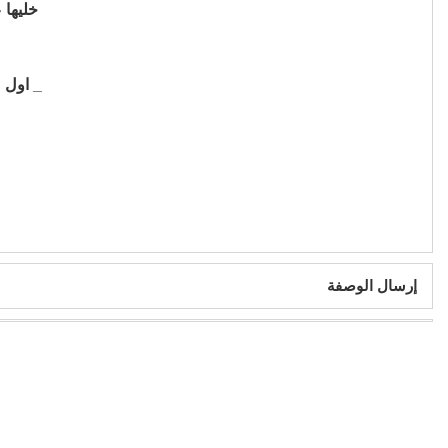
خليها 
_ اول 
إرسال الوصفة