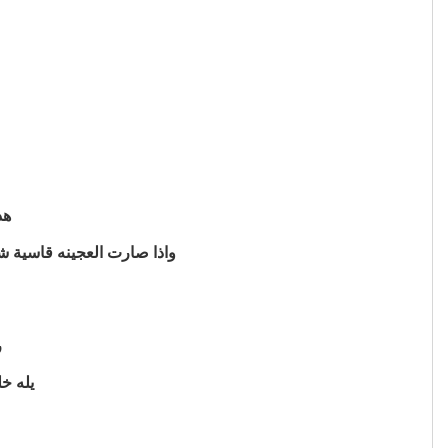
هذ
واذا صارت العجينه قاسية 
ر
يله خ