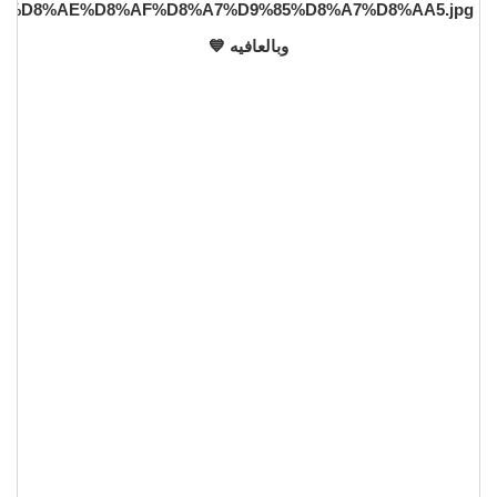
وبالعافيه 💙