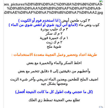
٣ كوب طحين أبيض
( انا استخدم فوم أو الكويت )
كوب ونص ماء
(لامانع أني أزود شوي أو انقص شوي من الماء )
٣ م ك حليب بودرة
٢ م ك سكر
١ م ك خميرة فورية
٢ م ك زيت
شوية ملح
طريقة اعداد وتحضير وعمل العجينة متعددة الاستخدامات :
اخلط السكر والماء والخميرة مع بعض
وأعطيهم من دقيقتين إلى ٥ دقايق تتخمر مع بعض
اضيف الملح للطحين وبعدين الماء تدريجي وآخر شيء الزيت
ونعجنها بشكل جيد
(كل ما عجنتي وقت اطول كل ما كانت النتيجة أفضل)
تطلع معي العجينة تمطط زي العلك