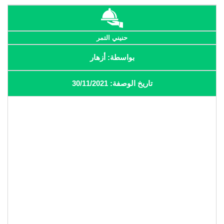
حنيني التمر
بواسطة: أزهار
تاريخ الوصفة: 30/11/2021