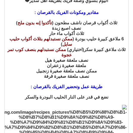
اليوم بنسوي وصفة فريك بطريقة اهل سدير❤️
مقادير ومكونات الفريك بالقرصان :
ثلاث أكواب قرصان ناشف مطحون (
تأكدوا إنه بدون ملح
)
نصف اصبع زبدة
ثلاث أكواب ماء حار
6 ملاعق كبيرة حليب بودرة (
ممكن نستبدلهم بثلاث أكواب حليب
سايل
)
ثلاث ملاعق كبيرة سكر(اختياري)
ممكن نستبدلهم بنصف كوب تمر
عجوة
نصف ملعقة صغيرة هيل
ملعقة صغيرة زعفران
ممكن نصف ملعقة صغيرة زنجبيل
نصف ملعقة صغيرة قرفة
طريقة عمل وتحضير الفريك بالقرصان :
نضع في قدر على النار الحليب البودرة والسكر