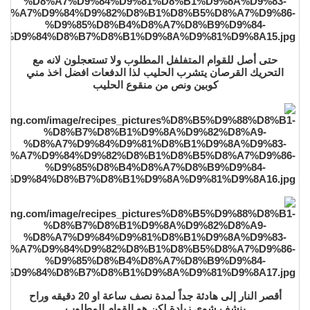
حتى أصل للقوام المتفلفل المطلوب ولا تستعجلون لانه مع
التحريك القرصان يتشرب الحليب لذا الدفعات افضل اخذ مني
كوبين ونص من منقوع الحليب
أقصر النار إلى هادئة جداً لمدة نصف ساعة او 20 دقيقه وراح
ينشف شوي زيادة لكن هو القوام المطلوب