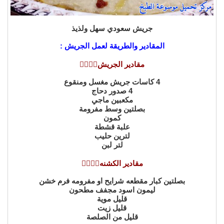
جريش سعودي سهل ولذيذ
المقادير والطريقة لعمل الجريش :
مقادير الجريش👇🏻👇🏻
4 كاسات جريش مغسل ومنقوع
4 صدور دحاج
مكعبين ماجي
بصلتين وسط مفرومة
كمون
علبة قشطة
لترين حليب
لتر لبن
مقادير الكشنه👇🏻👇🏻
بصلتين كبار مقطعه شرايح او مفرومه فرم خشن
ليمون اسود مجفف مطحون
قليل موية
قليل زيت
قليل من الصلصة