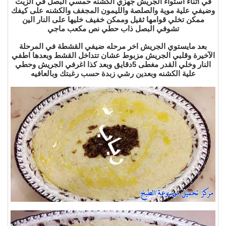
في اثناء استواء الجريش جهزي الكشنه حمسي البصل في الزيت
وضيفي علية موية والصلصة والليمون المجفف والكشنه على كيفك
ممكن تخلي قوامها ثقيل وممكن خفيف خليها على النار الين
تشوفي البصل ذاب حطي نص مكعب ماجي
بعد مايستوي الجريش اخر مرحله ضيفي القشطة في المرحلة
الآخيرة وقلبي الجريش مزبوط عشان تتداخل القشط وبعدها اطفي
النار وخلي القدر مغطى 5دقايق وبعد كذا اغرفي الجريش وحطي
علية الكشنه وبعدين رشي زبدة حسب رغبتك وبالعافيه