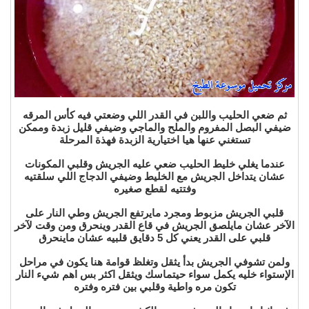
ثم ضعي الحليب واللبن في القدر اللي وضعتي فيه كأس المرقه
ضيفي البصل المفروم والملح والماجي وضيفي قليل زبدة وممكن
تستغني عنها هيا اختيارية الزبدة فهذة المرحلة
عندما يغلي خليط الحليب ضعي عليه الجريش وقلبي المكونات
عشان يتداخل الجريش مع الخليط وضيفي الدجاج اللي سلقتيه
وفتتيه لقطع صغيره
قلبي الجريش مزبوط ومجرد مايرتفع الجريش وطي النار على
الآخر عشان مايلصق الجريش في قاع القدر وينحرق ومن وقت لآخر
قلبي على القدر يعني كل 5 دقايق قلبيه عشان ماينحرق
ولمن تشوفي الجريش بدأ يثقل وتغلظ قوامة هنا يكون في مراحل
الإستواء خليه يكمل سواء حيتماسك ويثقل اكثر بس اهم شيء النار
تكون مره واطية وقلبي بين فتره وفتره