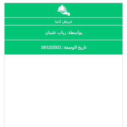
جريش لذيذ
بواسطة: رباب عثمان
تاريخ الوصفة: 18/12/2021