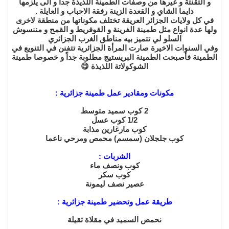
و التقنتة و غيرها من وصفات الطمينة اللذيذة جداً و الى يلزمها
دايما الشاي و القعدة الزينة رفقة الاحباب و العايلة .
في كل ولايات الجزائر العريقة تختلف مكوناتها من منطقة لاخرى
ولها عدة انواع مثل طمينة الفرينة و القوفريط و القمح و مننسوش
السلو لي تتميز بيه مناطق الغرب الجزائري
وفي السنوات الاخيرة صارت المرأة الجزائرية تتفنن في التنويع في
الطمينة فأصبحت الطمينة البريستيج مطلوبة جداً و خصوصا طمينة
الشوكولاتة اللذيذة 😋
مكونات ومقادير عمل طمينة جزائرية :
2 كوب سميد متوسط
1/2 كوب عسل
كوب مارغارين مذابة
كوب جلجلان (سمسم) محمص ومرحي ناعما
الشربات :
كوب ونصف ماء
كوب سكر
عصير نصف ليمونة
طريقة عمل وتحضير طمينة جزائرية :
نحمص السميد في مقلاة ثقيلة