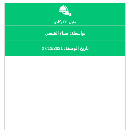
متبل الافوكادو
بواسطة: ضياء القيسي
تاريخ الوصفة: 27/12/2021