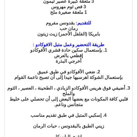
3 ملعقة كبيرة عصير ليمون
3 فص ثوم مهروس
1 ملعقة صغيرة ملح
للتقديم:
بقدونس مفروم
رمان حب
بابريكا (الفلفل الأحمر)
زيت زيتون
طريقة التحضير وعمل متبل الافوكادو :
1. بإستعمال سكين حادة قشري الأفوكادو
إقطعي بالعرض
أخرجي البذرة
2. ضعي الأفوكادو في طبق عميق
بإستعمال الشوكة اهرسيها جيدا إلى أن تصبح ناعمة القوام
3. أضيفي فوق هريس الأفوكادو
الزبادي ، الطحينة ، العصير ، الثوم
والملح
قلبي كافة المكونات مع بعضها البعض إلى أن تحصلي على خليط
متجانس وناعم.
4. إسكبي المتبل في طبق تقديم مناسب
زيني الطبق بالبقدونس ، حبات الرمان
إنثري البابريكا