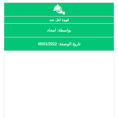
قهوة اهل نجد
بواسطة: امجاد
تاريخ الوصفة: 05/01/2022