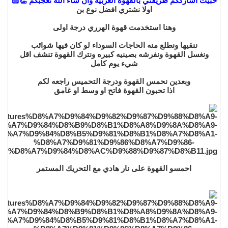
حبيت اشارككم
طريقتي بالقهوه العربيه وان شاء الله تعجبكم 👏🏻
اولا نشتري افضل نوع بن
وهنا استخدمت قهوة الهرري درجة اولى
ننقيها ونطلع منه الحاجات السوداء لو كان فيها شوائب
ونغسل القهوة ونفرشه بصينيه كبيره ونترك القهوة تنشف اقل
شيء يوم كامل
وبعدين نحمس القهوة ودرجة التحميس راجعه لكم
اذا تحبون القهوة فاتح او وسط او غامق
احمسو القهوة على نار هادي مع التحريك المستمر