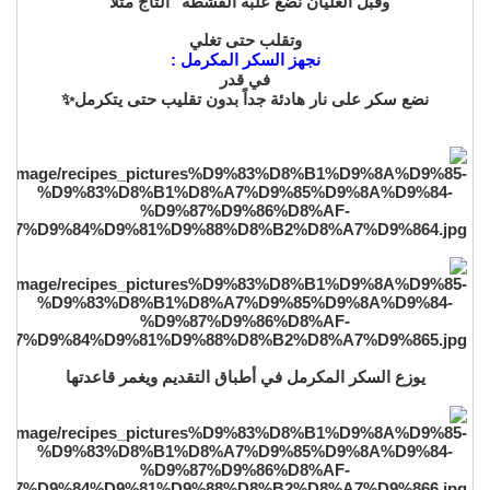
وقبل الغليان نضع علبة القشطة "التاج مثلاً"
وتقلب حتى تغلي
نجهز السكر المكرمل :
في قدر
نضع سكر على نار هادئة جداً بدون تقليب حتى يتكرمل✨
يوزع السكر المكرمل في أطباق التقديم ويغمر قاعدتها