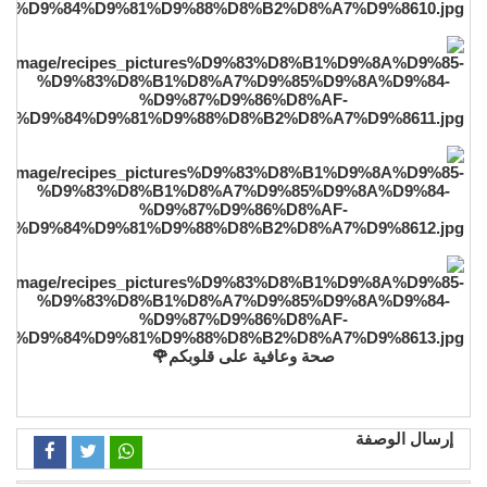
صحة وعافية على قلوبكم🌹
إرسال الوصفة