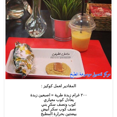
المقادير لعمل كوكيز :
٢٠٠ غرام زبدة طرية = اصبعين زبدة
يعادل كوب معياري
كوب ونصف سكر بني
نصف كوب سكر أبيض
بيضتين بحرارة المطبخ