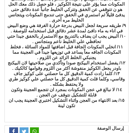
المكونات مما يؤثر على نتيجة الكوكيز ، فلو حصل ذلك معك الحل
هو ن تتوقفي عن الخفق وتتركي الخليط جانباً عدة دقائق حتى
يدفئ قليلاً ثم استمري في الخفق حتى تندمج المكونات ويتجانس
الخليط مره أخرى .
٩/ طريقه سريعة لجعل البيض بدرجة حرارة الغرفة هي وضع البيض
في اناء به ماء دافئ لمدة عشر دقائق قبل استخدامه للوصفة .
١٠/ البيض يجب ان يضاف بالتدريج مع الاستمرار بالخفق جيدا حتي
تحافظي علي الخليط ناعم ومتجانس .
١١/ انخلي المكونات الجافة قبل اضافتها للمواد السائلة ، فخلط
المكونات الجافه معاً يساعد في توزيعها جيداً في العجينة مما
يجنبكي الخلط الزائد عن اللزوم .
١٢/ يفضل استخدام البيكنج صودا وتأكدي من صلاحيتها لان البيكنج
باودر يجعل الكوكيز منفوشة اكثر من اللزوم وقوامها كالكيك .
١٣/ كلما زادت كمية الدقيق كل ما حصلتي على كوكيز جاف
وقاسي، وكلما قلت كمية الدقيق كل ما حصلتي علي كوكيز طري
ولا يحتفظ بشكله .
١٤/ لا نبالغ في عجن المكونات بمجرد ان تتجمع العجينة وتكون
قابلة للتشكيل نتوقف عن العجن .
١٥/ بعد الانتهاء من العجن واثناء التشكيل اختبري العجينة يجب ان
تكون لينة
إرسال الوصفة