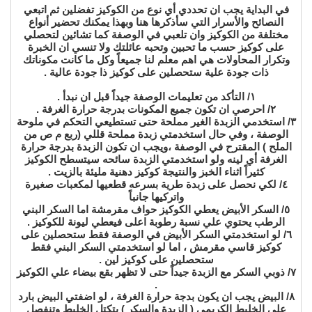
في البداية يجب ان تحددي أي نوع من الكوكيز تفضلين ثم اتبعي
النصائح والأسرار التي سأذكرها هنا وبهذا يمكنك تحضير أنواع
مختلفة من الكوكيز وان تلعبي في الوصفة كما تشائين لتحصلي
على كوكيز حسب ما تحبين وتحبه عائلتك ولا تنسي ان الخبرة
وتكرار المحاولات هي اهم معلم لنا جميعاً وكل ما كانت مكوناتك
ذات جودة علية ستحصلين على كوكيز ذا جودة عالية .
١/ التأكد من تعليمات الوصفة جيداً قبل ان نبدأ .
٢/ احرصي ان تكون جميع المكونات بدرجة حرارة الغرفة .
٣/ استخدمي الزبدة الغير مملحة حتى تستطيعي التحكم في ملوحة
الوصفة ، وفي حال استخدمتي زبدة مملحة قللي (ربع م ص من
الملح ) المقترح في الوصفة ،ويجب ان تكون الزبدة بدرجة حرارة
الغرفة أي لينه ولو استخدمتي الزبدة سائحه سيتسطح الكوكيز
كثيراً اثناء الخبز والنتيجة كوكيز دهنية مليئة بالزيت .
٤/ لكي نحصل على زبدة طرية بسرعه قطعيها لمكعبات صغيرة
واتركيها جانباً
٥/ السكر الأبيض يعطي الكوكيز حواف مقرمشة اما السكر البني
الرطب يحتوي علي نسبة رطوبة اعلى فيعطي ليونة للكوكيز .
٦/ لو استخدمتي السكر الأبيض في الوصفة فقط ستحصلين على
كوكيز قاسي مقرمش ، اما لو استخدمتي السكر البني فقط
ستحصلين على كوكيز لين .
٧/ ذوبي السكر مع الزبدة جيداً حتى لا تظهر بقع بيضاء علي الكوكيز
.
٨/ البيض يجب ان يكون بدجة حرارة الغرفة ، لو اضفتي البيض بارد
على الخليط الكريمي ( الزبدة والسكر ) يتكتل الخليط وتنفصل