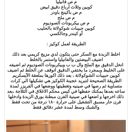
م ص فانيليا
كوبين وثلاث ارباع دقيق ابيض
م ص باكينج باودر
م ص ملح
م ص بيكربونات الصوديوم
كوبين حبيبات شوكولاتة بالحليب
أو كيندر وجالكسي
الطريقة لعمل كوكيز :
اخلط الزبدة مع السكر حتى يتكون لدي مزيج كريمي بعد ذلك
اضيف البيضتين والفانيليا واستمر بالخلط
انخل الدقيق مع الملح وال ب ب وبيكربونات الصوديوم ثم اضيفه
على الخليط وبمجرد ما يختفي الدقيق اتوقف عن الخلط ثم اضيف
كوبين حبيبات الشوكولاتة ، بعد ذلك اكورها بملعقة الآيسكريم
الطريقة الصحيحة لتبريد عجينة الكوكيز هي تشكيلها الي كرات
متساوية ثم رصها في صينيه وتغطيتها ووضعها في الفريزر لمدة
ساعه بعدها يمكنك حفظها في كيس محكم الاغلاق في الثلاجة ،بعد
ذلك اخرجها و اضعها في صينية الفرن مبطنة بورق الزبدة وادخلها
فرن حار مسبق التشغيل على حرارة ١٨٠ درجة من تحت فقط
والشبك وسط لمدة عشر دقائق فقط