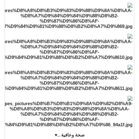
صحة وعافية ..♥️