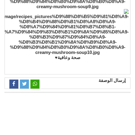
صحة وعافية♥️
إرسال الوصفة