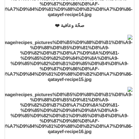
صحّة وعافية ❤️️