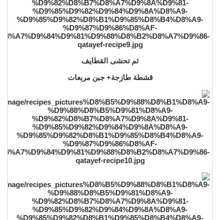
ثم تحشى القطايف
قشطة طازجة+ جبن مربعات