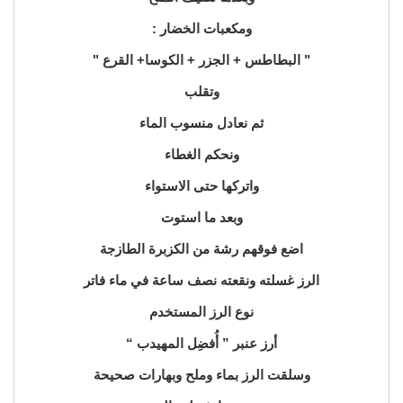
ومكعبات الخضار :
" البطاطس + الجزر + الكوسا+ القرع "
وتقلب
ثم نعادل منسوب الماء
ونحكم الغطاء
واتركها حتى الاستواء
وبعد ما استوت
اضع فوقهم رشة من الكزبرة الطازجة
الرز غسلته ونقعته نصف ساعة في ماء فاتر
نوع الرز المستخدم
أرز عنبر ” أُفضِل المهيدب “
وسلقت الرز بماء وملح وبهارات صحيحة