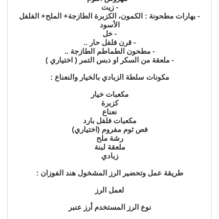
- زيت
- بهارات مطحونة : الكمون، الكزبرة الطازجة+ الملح+ الفلفل
الأسود
- خل
- قرن فلفل حار ..
- مطحون الطماطم الطازجة ..
- ملعقة من السكر او دبس التمر ( اختياري )
مكونات سلطة الزبادي بالخيار والنعناع :
مكعبات خيار
كزبرة
نعناع
مكعبات فلفل بارد
فص ثوم مفروم (اختياري)
رشة ملح
ملعقة لبنة
زبادي
طريقة عمل وتحضير الرز المشخول هند الفوزان :
لعمل الرز
نوع الرز المستخدم أرز عنبر