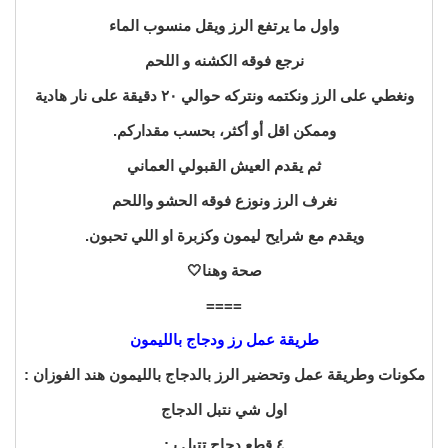
واول ما يرتفع الرز ويقل منسوب الماء
نرجع فوقه الكشنه و اللحم
ونغطي على الرز ونكتمه ونتركه حوالي ٢٠ دقيقة على نار هادية
وممكن اقل أو أكثر، بحسب مقداركم.
ثم يقدم العيش القبولي العماني
نغرف الرز ونوزع فوقه الحشو واللحم
ويقدم مع شرايح ليمون وكزبرة او اللي تحبون.
صحة وهنا🤍
====
طريقة عمل رز ودجاج بالليمون
مكونات وطريقة عمل وتحضير الرز بالدجاج بالليمون هند الفوزان :
اول شي نتبل الدجاج
٤ قطع دجاج تتبل بـ: