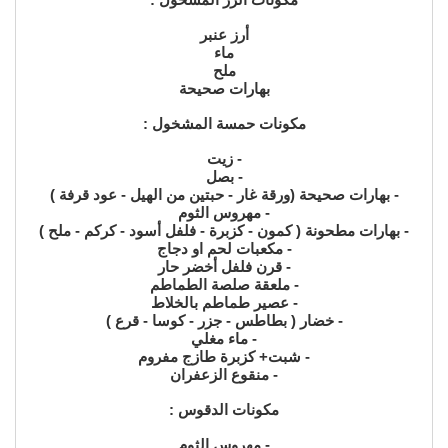
أرز عنبر
ماء
ملح
بهارات صحيحة
مكونات حمسة المشخول :
- زيت
- بصل
- بهارات صحيحة (ورقة غار - حبتين من الهيل - عود قرفة )
- مهروس الثوم
- بهارات مطحونة ( كمون - كزبرة - فلفل أسود - كركم - ملح )
- مكعبات لحم او دجاج
- قرن فلفل أخضر حار
- ملعقة صلصة الطماطم
- عصير طماطم بالخلاط
- خضار ( بطاطس - جزر - كوسا - قرع )
- ماء مغلي
- شبت+ كزبرة طازج مفروم
- منقوع الزعفران
مكونات الدقوس :
- مهروس الثوم