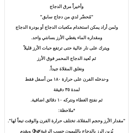
وأخيراً مرق الدجاج
"مُحضّر لدي من دجاج سابق"
ولمن أراد يمكن استخدام مكعبات الدجاج أو بودرة الدجاج
ومقداره الماء يغطي الأرز بسانتي واحد.
ويترك على نار عالية حتى ترتفع حبات الأرز قليلاً
ثم نُعيد الدجاج المحمر فوق الأرز
ونغلق المقلاة جيداً.
و-ندخله الفرن على حرارة ١٨٠ من أسفل فقط
لمدة ٣٥ دقيقة
ثم نفتح الغطاء ونتركه ١٠ دقائق اضافية.
*ملاحظة:
"مقدار الأرز وحجم المقلاة، تختلف حرارة الفرن والوقت تبعاً لها".
يُزين الرز بالدجاج بالليمون حسب الرغبة🌿🍋 ويقدم