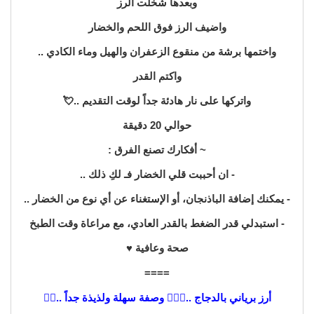
وبعدها شخلت الرز
واضيف الرز فوق اللحم والخضار
واختمها برشة من منقوع الزعفران والهيل وماء الكادي ..
واكتم القدر
واتركها على نار هادئة جداً لوقت التقديم ..💘
حوالي 20 دقيقة
~ أفكارك تصنع الفرق :
- ان أحببت قلي الخضار فـ لكِ ذلك ..
- يمكنك إضافة الباذنجان، أو الإستغناء عن أي نوع من الخضار ..
- استبدلي قدر الضغط بالقدر العادي، مع مراعاة وقت الطبخ
صحة وعافية ♥️
====
أرز برياني بالدجاج ..👳🏻‍♂️ وصفة سهلة ولذيذة جداً ..👌🏼