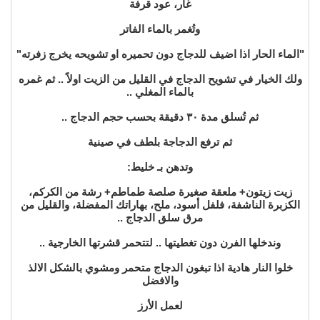
غار، عود قرفة
وتُغمر بالماء الفاتر
"الماء الحار اذا اضيف للدجاج دون تحميره او تشويحه يخرج زفرته"
ولك الخيار في تشويح الدجاج في القليل من الزيت اولاً .. ثم غمره
بالماء المغلي ..
ثم تُسلق مدة ٣٠ دقيقة بحسب حجم الدجاج ..
ثم ترفع الدجاجة بلطف في صينية
وتدهن بـ خليط:
زيت زيتون+ ملعقة صغيرة صلصة طماطم+ رشة من الكركم،
الكزبرة الناشفة، فلفل أسود، ملح، بهاراتك المفضلة، والقليل من
مرق سلق الدجاج ..
وندخلها الفرن دون تغطيتها .. لتتحمر قشرتها الخارجية ..
خلوا النار هادية اذا تبغون الدجاج متحمر ومشوي بالشكل الالذ
والافضل
لعمل الأرز