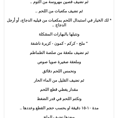
ثم نضيف فصين مهروسة من الثوم ..
ثم نضيف مكعبات من اللحم ..
* لك الخيار في استبدال اللحم بمكعبات من فيليه الدجاج، أو أرجل
الدجاج ..
ونتبلها بالبهارات المشكلة
" ملح - كركم - كمون - كزبرة ناشفة
ثم نضيف ملعقة من صلصة الطماطم
وملعقة صغيرة صويا صوص
ونحمس اللحم دقائق
ثم نضيف القليل من الماء الحار
مقدار يغطي قطع اللحم
ونكتم اللحم في قدر الضغط
مدة ١٠-١٥ دقيقة او بحسب حجم القطع وعددها ..
وبعدها نضيف الملح