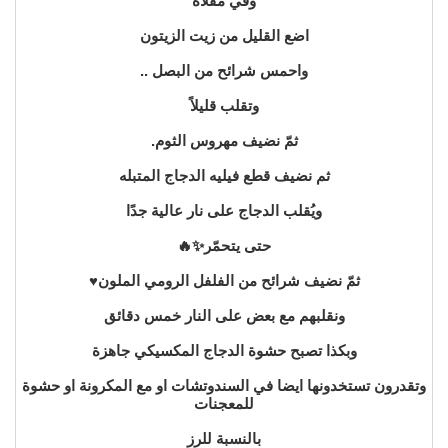
وفي مقلاة
اضع القليل من زيت الزيتون
واحمس شرائح من البصل ..
وتقلب قليلاً
ثمّ نضيف مهروس الثوم.
ثم نضيف قطع فيليه الدجاج المتبله
ويُقلب الدجاج على نار عالية جدًا
حتى يتحمّر✨🔥
ثمّ نضيف شرائح من الفلفل الرومي الملون♥️
ونقلبهم مع بعض على النار خمس دقائق
وبكذا تصبح حشوة الدجاج المكسيكي جاهزة
وتقدرون تستخدونها ايضا في السندوتشات او مع المكرونة او حشوة
للمعجنات
بالنسبة للرز