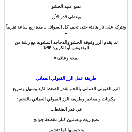
نضع عليه الحشو
ويغطى قدر الأرز
ونتركه على نار هادئة حتى تجف كل السوائل .. مدة ربع ساعة تقريباً
..
ثم يقدم الرز وفوقه الحشو والدجاجه المشويه مع رشة من
البقدونس أو الكزبرة 🧡✨
صحة وعافية♥️
====
طريقة عمل الرز القبولي العماني
الرز القبولي العماني باللحم بقدر الضغط لذيذ وسهل وسريع
مكونات و مقادير وطريقة الرز القبولي العماني باللحم :
في قدر الضغط ..
نضع زيت وبصلتين كبار مقطعة جوانح
ونحمسها لما تتشقر