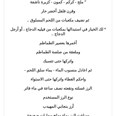
" ملح - كركم - كمون - كزبرة ناشفة
وقرن فلفل أخضر حار
ثم نضيف مكعبات من اللحم المسلوق ..
* لك الخيار في استبدالها بمكعبات من فيليه الدجاج ، أو أرجل
الدجاج ..
أغمرها بعصير الطماطم
وملعقة من صلصة الطماطم
واتركها حتى تتسبك
ثم اعادل منسوب الماء - بماء سلق اللحم -
واحكم الغطاء واتركها حتى الاستواء
الرز غسلته ونقعته نصف ساعة في ماء فاتر
نوع الرز المستخدم
أرز بنجابي المهيدب
وسلقت الرز بماء وملح وبهارات صحيحة