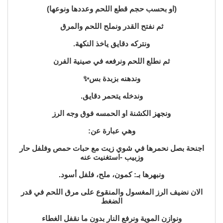
(او بحسب حجم قطع اللحم وعددها ونوعها)
ثم نفتح القدر ونملح اللحم والمرق
ونتركه دقايق ياخذ النكهة.
ثم نطلع اللحم ونرفعه في صينية الفرن
وندهنه بزبدة بس✨
وندخله يتحمر دقايق.
ونجهز الكشنة او الحمسه فوق وجه الرز
وهي عبارة عن:
اجنحة بصل نحمرها في شوي زيت مع حبات حمص وفلفل حار
وزبيب -استغنيت عنه
ونبهرها بـ: كمون، ملح، فلفل أسود.
الان نضيف الرز المغسول والمنقوع على مرق اللحم في قدر
الضغط
ونوازن الموية ونرفع النار بدون ما نقفل الغطاء