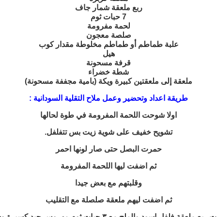
ربع ملعقة شمار جاف
7 حبات ثوم
لحمة مفرومة
صلصة معجون
علبة طماطم أو طماطم مخلوطة مقدار كوب
هيل
قرفة مسحونة
شطة خضراء
ملعقة إلى ملعقتين كبيرة ويكة (بامية مجففة مسحونة)
طريقة اعداد وتحضير وعمل ملاح التقلية السودانية :
اولا شوحت اللحمة المفرومة في طوة لحالها
تشويح خفيف على شوية زيت بس تتفلفل.
حمرت البصل حتى صار لونها احمر
ثم اضفت ليها اللحمة المفرومة
وقلبتهم مع بعض جيدا
ثم اضفت ليهم ملعقة صلصلة مع التقليب
 ملعقة فلفل اسود والملح مع ٣ حبات ثوم مهروس جيد كسبرة وشمار