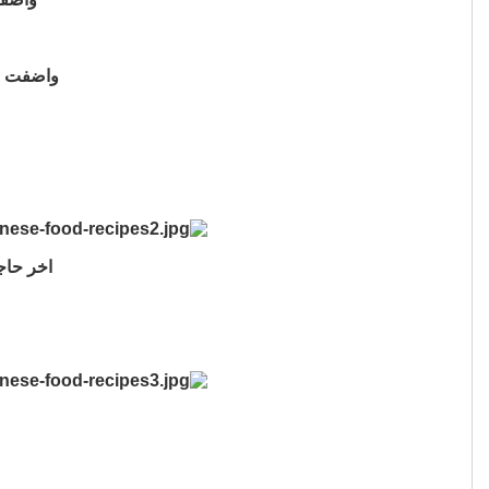
واضفت ع
اخر حا