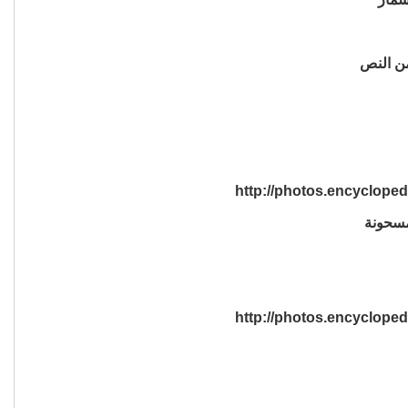
ن النص
سحونة