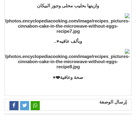
وازينها بحليب محلى وجوز البيكان
وبألف عافيه♥️..
صحة وعافية❤️♥️
إرسال الوصفة