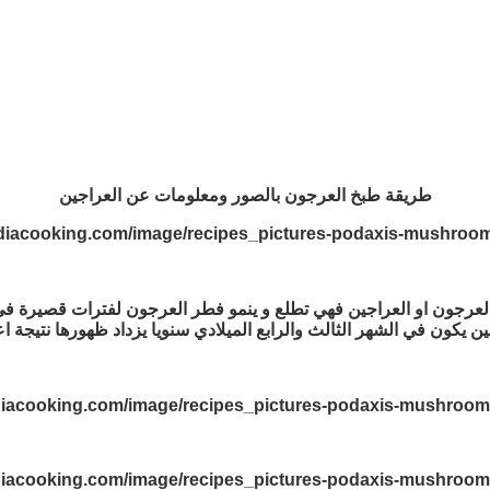
طريقة طبخ العرجون بالصور ومعلومات عن العراجين
لعرجون او العراجين فهي تطلع و ينمو فطر العرجون لفترات قصيرة ف
ن يكون في الشهر الثالث والرابع الميلادي سنويا يزداد ظهورها نتيجة اع