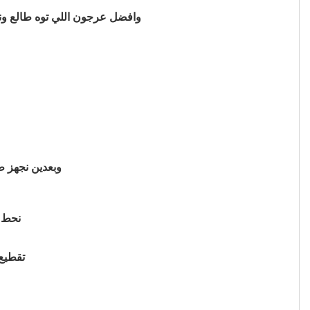
وافضل عرجون اللي توه طالع ونا
وبعدين نجهز 
نحط ا
تقطيع