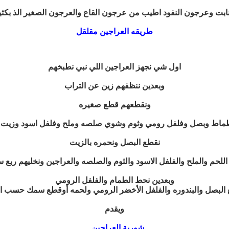
بت وعرجون النفود اطيب من عرجون القاع والعرجون الصغير الذ بكثير
طريقه العراجين مقلقل
اول شي نجهز العراجين اللي نبي نطبخهم
وبعدين ننظفهم زين عن التراب
ونقطعهم قطع صغيره
طماط وبصل وفلفل رومي وثوم وشوي صلصه وملح وفلفل اسود وزيت و
نقطع البصل ونحمره بالزيت
للحم والملح والفلفل الاسود والثوم والصلصه والعراجين ونخليهم ربع 
وبعدين نحط الطمام والفلفل الرومي
 البصل والبندوره والفلفل الأخضر الرومي ولحمه أوقطع سمك حسب ال
ويقدم
شوربة العراجين ..