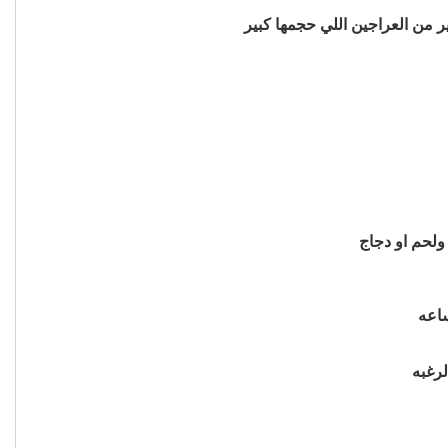
 من العراجين اللي حجمها كبير
لحم او دجاج
ساعه
رغبه