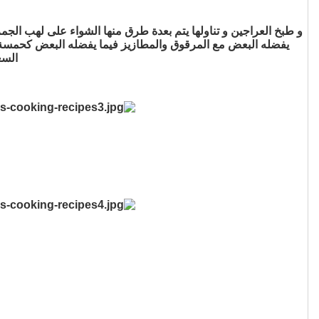
و طبخ العراجين و تناولها يتم بعدة طرق منها الشواء على لهب الج
يفضله البعض مع المرقوق والمطازيز فيما يفضله البعض كحمسة و 
السع