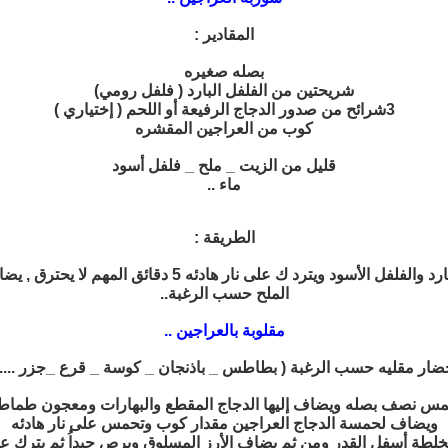
المقادير :
بصله صغيره
شريحتين من الفلفل البارد ( فلفل رومي)
3شرائح من صدور الدجاج الرفيعة أو اللحم ( إختياري )
كوب من العراجين المقشره
قليل من الزيت _ ملح _ فلفل أسود
ماء ..
الطريقة :
يشوح البصل بالزيت ثم تضاف شرائح الدجاج والعراجين و الف
الملح حسب الرغبة..
مقلوبة بالعراجين ..
ضار مقليه حسب الرغبة ( بطاطس _ باذنجان _ كوسة _ قرع _جزر ....)
مس نصف بصله ويضاف إليها الدجاج المقطع والبهارات ومعجون طماط
ويضاف لحمسة الدجاج العراجين مقدار كوب وتحمس على نار هادئه
لخلطة أسفل القدر ومن ثم يضاف الأرز المسلوق ويرص جيداُ ثم يترك ع