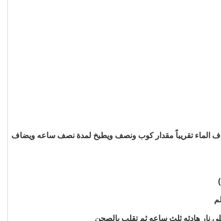
لفل البارد والفلفل الأسود ويترد ك على نار هادئه 5 دقائق المهم لا يحترق , يضاف الماء تقريباً مقدار كوب ونصف ويطبخ لمدة نصف ساعه ويضاف
م
لى نار هادئه ثلث ساعه ثم تقلب بالصحن