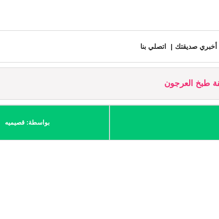
أخبري صديقتك
اتصلي بنا
 طبخ العرجون
بواسطة: قصيميه