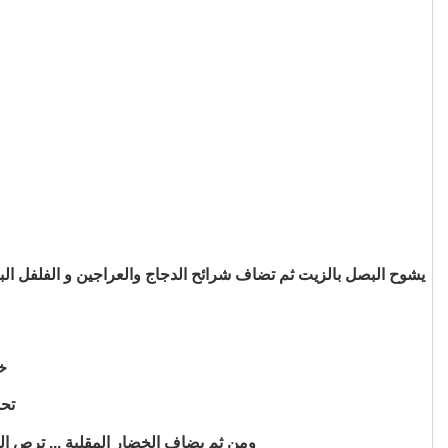
خ
تح
ومن ثم يضاف الخضار المقلية ... ترص ا