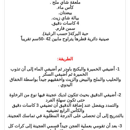
ملعقة شاي ملح .
كأس ماء.
بيضتان.
بيالة شاي زيت.
4 كاسات دقيق.
سمن فارم.
حبة البركة( حسب الرغبة).
صينية دائرية قطرها يتراوح مابين 42 -50سم تقريباً
الطريقة:
1- أضيفي الخميرة والبكنج باودر ثم أضيفي الماء إلى أن تذوب
الخميرة ثم أضيفي السكر
والحليب والملح والبيض والزيت واخفقيهم جيداُ بواسطة الخفاق
اليدوي .
2- أضيفي الدقيق بحيث تتكون لديك عجينة فيها نوع من الرخاوة
حتى تكون سهلة الفرد
والتمدد ويفضل عند إضافة الدقيق أن تضيفي 3 كاسات دقيق
والكأس الرابع تضيفيه
بالتدريج إلى أن تحصلى على الدرجة المطلوبة في تماسك العجينة.
3- بعد أن تقومي بعملية العجن جيداً قسمي العجينة إلى كرات كل