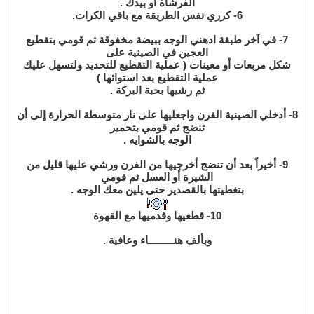
الفرشاة أو بيدك .
6- كرري نفس الطريقة مع باقي الكرات.
7- في آخر طبقة ادهني الوجه ببيضة مخفوقة ثم قومي بتقطيع
العجين في الصينية على
شكل مربعات أو معينات ( عملية التقطيع للتحديد ولتسهل عليك
عملية التقطيع بعد استوائها )
ثم رشيها بحبة البركة .
8- أدخلي الصينية الفرن واجعليها على نار متوسطة الحرارة إلى أن
تنضج ثم قومي بتحمير
الوجه بالشوايه .
9- أخيراً بعد أن تنضج أخرجيها من الفرن ورشي عليها قليل من
الشيرة أو العسل ثم قومي
بتغطيتها بالقصدير حتى يلين معك الوجه .
10- قطعيها وقدميها مع القهوة
وبألف هنـــــــــاء وعافية .