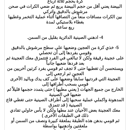
كرة بحجم ثلاثة أرباع
البيضة يعني أقل من حجم البيضة بربع ثم ضعي الكرات في صحن
مرشوش بالدقيق واتركي
بين الكرات مسافات منعاً من التصاقها أثناء عملية التخمر وغطيها
بغطاء بلاستيكي لمدة
ربع ساعة.
4- ادهني الصينية الدائرية بقليل من السمن.
5- خذي كرة من العجين وضعيها على سطح مرشوش بالدقيق
وقومي بفردها إلى أن تحصلي
على عجينة رقيقة ولكن لا تبالغي في الفرد فتتمزق معك العجينة ثم
بعد فردها ضعيها جانباً
ويستحسن أن تغطيها حتى لا تجف ثم قومي بفرد كرتين أخريين من
العجين ثم ارجعي إلى
العجينة التي فردتيها سابقاً وضعيها على كف يدك وباليد الأخرى
قومي بسحب أطرافها إلى
الخارج من جميع الجهات ( يعني مطيها ) حتى يتمدد حجمها قليلاً ثم
ضعيها في الصينية
المدهونة واكملي عملية سحبها إلى أطراف الصينية حتى تغطي قاع
الصينية ( قد تتمزق
معك العجينة بعض الأحيان عند مطها ولكن لا بأس حاولي تفادي
ذلك في الطبقات الأخرى )
ثم قومي بدهن هذه الطبقة بملعقة كبيرة ونصف من السمن أو
ملعقتين وادهنيها بواسطة