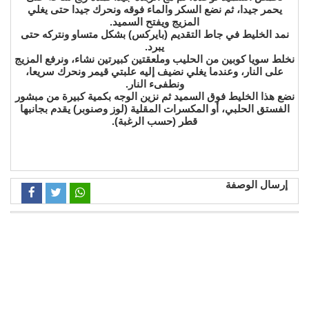
يحمر جيدا، ثم نضع السكر والماء فوقه ونحرك جيدا حتى يغلي
المزيج ويفتح السميد.
نمد الخليط في جاط التقديم (بايركس) بشكل متساو ونتركه حتى
يبرد.
نخلط سويا كوبين من الحليب وملعقتين كبيرتين نشاء، ونرفع المزيج
على النار، وعندما يغلي نضيف إليه علبتي قيمر ونحرك سريعا،
ونطفىء النار.
نضع هذا الخليط فوق السميد ثم نزين الوجه بكمية كبيرة من مبشور
الفستق الحلبي، أو المكسرات المقلية (لوز وصنوبر) يقدم بجانبها
قطر (حسب الرغبة).
إرسال الوصفة