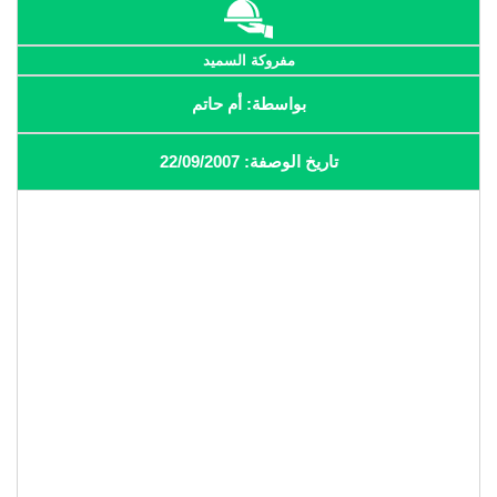
مفروكة السميد
بواسطة: أم حاتم
تاريخ الوصفة: 22/09/2007