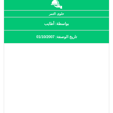
حلوى التمر
بواسطة: أطايب
تاريخ الوصفة: 01/10/2007