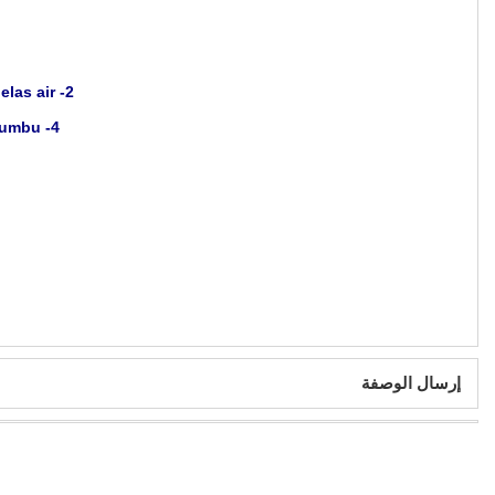
2- di rebus zabu di panci sama bawang di biaren sampai masak di tambah 1 gelas air.
4- di simpan 1 gelas air sama krema di aduk sampai- sampai merata sama bumbu.
إرسال الوصفة