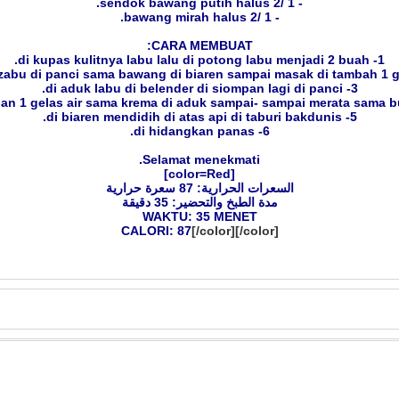
- 1 /2 sendok bawang putih halus.
- 1 /2 bawang mirah halus.
CARA MEMBUAT:
1- di kupas kulitnya labu lalu di potong labu menjadi 2 buah.
3- di aduk labu di belender di siompan lagi di panci.
5- di biaren mendidih di atas api di taburi bakdunis.
6- di hidangkan panas.
Selamat menekmati.
[color=Red]
السعرات الحرارية: 87 سعرة حرارية
مدة الطبخ والتحضير: 35 دقيقة
WAKTU: 35 MENET
CALORI: 87
[/color][/color]