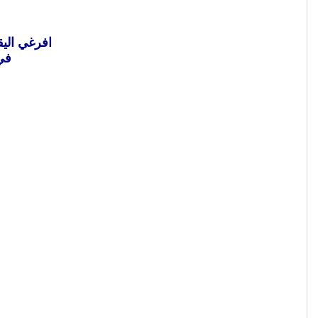
افرغي اليق
في