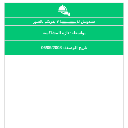
سندويش لذيييييييييييييذ لا يفوتكم بالصور
بواسطة: تازه المشاكسه
تاريخ الوصفة: 06/09/2008