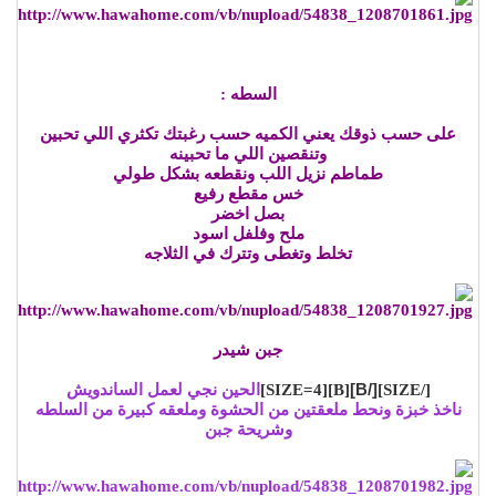
السطه :
على حسب ذوقك يعني الكميه حسب رغبتك تكثري اللي تحبين
وتنقصين اللي ما تحبينه
طماطم نزيل اللب ونقطعه بشكل طولي
خس مقطع رفيع
بصل اخضر
ملح وفلفل اسود
تخلط وتغطى وتترك في الثلاجه
جبن شيدر
[/B]
[/SIZE]
[B][SIZE=4]
الحين نجي لعمل الساندويش
ناخذ خبزة ونحط ملعقتين من الحشوة وملعقه كبيرة من السلطه
وشريحة جبن