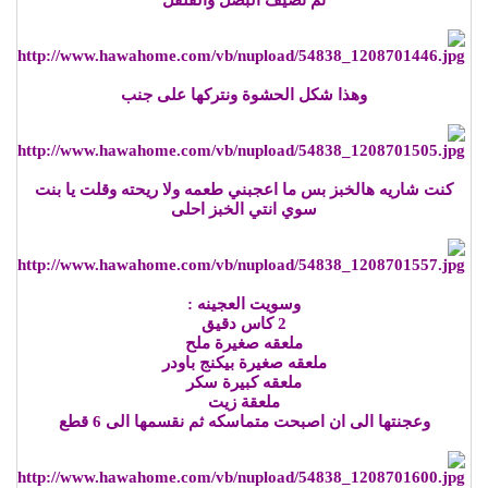
ثم نضيف البصل والفلفل
وهذا شكل الحشوة ونتركها على جنب
كنت شاريه هالخبز بس ما اعجبني طعمه ولا ريحته وقلت يا بنت
سوي انتي الخبز احلى
وسويت العجينه :
2 كاس دقيق
ملعقه صغيرة ملح
ملعقه صغيرة بيكنج باودر
ملعقه كبيرة سكر
ملعقة زيت
وعجنتها الى ان اصبحت متماسكه ثم نقسمها الى 6 قطع