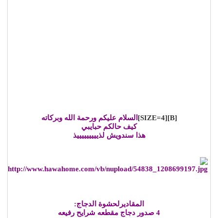
[B][SIZE=4]
السلام عليكم ورحمة الله وبركاته
كيف حالكم حبايبي
هذا سندويش لذيييييييييذ
المقاديرلحشوة الدجاج:
4 صدور دجاج مقطعه شرايح رفيعه