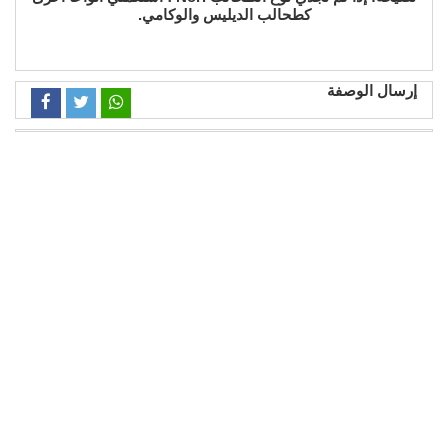
كطحالب الديليس والوكامي.
إرسال الوصفة