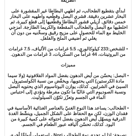
الطريقة
ابدأي بتقطيع الطحالب، ثم اطهي البطاطا غير المقشورة على
البخار عشرين دقيقة. قشري البصل وقطّعيه واطهيه على البخار
خمس دقائق. أزيلي قشور البطاطا وقطّعيها إلى قطع كبيرة، ثم
اخلطيها مع البصل والطحالب المقطّعة والكريما الطازجة. امزجي
الخليط مع الماء للحصول على مزيج رقيق وسخّنيه من دون أن
يغلي ثم أضيفي الملح والفلفل.
• للشخص:233 كيلوكالوري، 5.5 غرامات من الألياف، 7.5 غرامات
من البروتينات، 44 غراماً من السكريات، 3 غرامات من الدهون.
مميزات
• البصل: يحسّن من أيض الدهون بفضل المواد الفلافونية (ولا سيما
مادة الكرستين) التي يحتويها، ويخفّض من نسبة الكولستيرول
السيئ في الشرايين. كذلك، يوازن البوتاسيوم الذي يحتويه البصل
ونسبة الصوديوم التي غالبًا ما تكون مفرطة وتؤدي إلى احتباس
الماء في الجسم وتعزّز تكوّن السيلوليت.
• الطحالب: يساعد هذا النوع الغنيّ بالعناصر الغذائية الأساسية في
فقدان الوزن، لكن مع الحفاظ على الشكل الجميل، وينشّط الغدة
الدرقية ويسهّل أيض الدهون بفضل احتوائه على كمية كبيرة من
اليود. كذلك، تحسّن أليافه عبور الطعام في الجسم.
نصيحة: إذا لم تجدي نوع الطحالب Nori ، استعملي أنواعًا أخرى