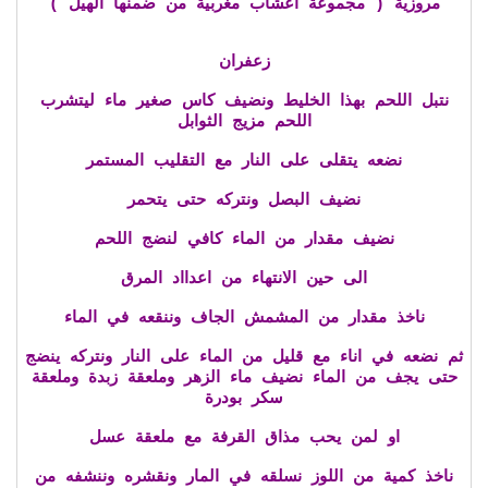
مروزية ( مجموعة اعشاب مغربية من ضمنها الهيل )
زعفران
نتبل اللحم بهذا الخليط ونضيف كاس صغير ماء ليتشرب
اللحم مزيج الثوابل
نضعه يتقلى على النار مع التقليب المستمر
نضيف البصل ونتركه حتى يتحمر
نضيف مقدار من الماء كافي لنضج اللحم
الى حين الانتهاء من اعدااد المرق
ناخذ مقدار من المشمش الجاف وننقعه في الماء
ثم نضعه في اناء مع قليل من الماء على النار ونتركه ينضج
حتى يجف من الماء نضيف ماء الزهر وملعقة زبدة وملعقة
سكر بودرة
او لمن يحب مذاق القرفة مع ملعقة عسل
ناخذ كمية من اللوز نسلقه في المار ونقشره وننشفه من