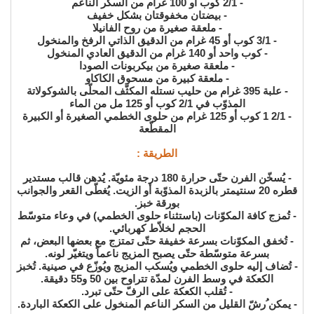
- 2/1 كوب أو 100 غرام من السكّر الناعم
- بيضتان مخفوقتان بشكل خفيف
- ملعقة صغيرة من روح الفانيلا
- 3/1 كوب أو 45 غرام من الدقيق الذاتي الرفخ والمنخول
- كوب واحد أو 140 غرام من الدقيق العادي المنخول
- ملعقة صغيرة من بيكربونات الصودا
- ملعقة كبيرة من مسحوق الكاكاو
- علبة 395 غرام من حليب نستله المكثّف المحلّى بالشوكولاتة
المذوّب في 2/1 كوب أو 125 مل من الماء
- 2/1 1 كوب أو 125 غرام من حلوى الخطمي الصغيرة أو الكبيرة
المقطّعة
الطريقة :
- يُسخّن الفرن حتّى حرارة 180 درجة مئويّة. يُدهن قالب مستدير
قطره 20 سنتيمتر بالزبدة المذوّبة أو الزيت. يُغطّى القعر والجوانب
بورقة خبز.
- تُمزج كافة المكوّنات (باستثناء حلوى الخطمي) في وعاء متوسّط
الحجم لخلاّط كهربائي.
- تُخفق المكوّنات بسرعة خفيفة حتّى تمتزج مع بعضها البعض، ثم
بسرعة متوسّطة حتّى يصبح المزيج ناعماً ويتغيّر لونه.
- تُضاف إليه حلوى الخطمي ويُسكب المزيج ويُوزّع في صينية. تُخبز
الكعكة في وسط الفرن لمدّة تتراوح بين 50 و55 دقيقة.
- تُقلب الكعكة على الرفّ حتّى تبرد.
- يمكن ُرشّ القليل من السكر الناعم المنخول على الكعكة الباردة.