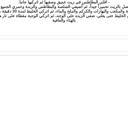
- اقلي البطاطس في زيت عميق وصفيها ثم اتركيها جانباً.
صل بالزيت تحميراً جيداً، ثم أضيفي الصلصة والبطاطس والزبدة وحمري الجميع 
ب والبهارات والكركم والملح والماء، ثم اتركي الخليط لمدة 30 دقيقة مغطى على نار متوسطة.
بالهناء والعافية