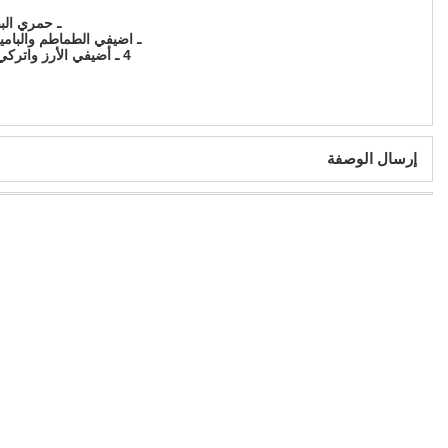
ـ حمري الب
ـ اضيفي الطماطم والبامية والمكع
4 ـ أضيفي الأرز واتركي الخليط حتى يغلي. ضعي الزبده على الوجه، ثم اتركي الوجبة مغطاة على نار هادئة لمدة نصف ساعة.
إرسال الوصفة