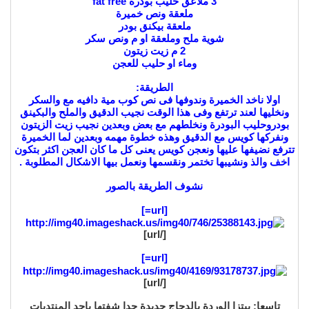
3 ملاعق حليب بودرة fat free
ملعقة ونص خميرة
ملعقة بيكنق بودر
شوية ملح وملعقة او م ونص سكر
2 م زيت زيتون
وماء او حليب للعجن
الطريقة:
اولا ناخد الخميرة وندوفها فى نص كوب مية دافيه مع والسكر
ونخليها لعند ترتفع وفى هذا الوقت نجيب الدقيق والملح والبكينق
بودروحليب البودرة ونخلطهم مع بعض وبعدين نجيب زيت الزيتون
ونفركها كويس مع الدقيق وهذه خطوة مهمه وبعدين لما الخميرة
تترفع نضيفها عليها ونعجن كويس يعنى كل ما كان العجن اكثر بتكون
اخف والذ ونشيبها تختمر ونقسمها ونعمل بيها الاشكال المطلوبة .
نشوف الطريقة بالصور
[url=]
[/url]
[url=]
[/url]
تاسعا: بيتزا الوردة بالدجاج جديدة جدا شفتها باحد المنتديات