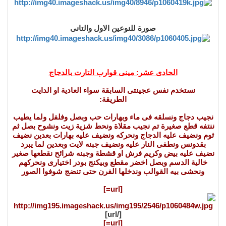
صورة للنوعين الاول والتانى
الحادى عشر: مينى قوارب التارت بالدجاج
نستخدم نفس عجينتى السابقة سواء العادية او الدايت
الطريقة:
نجيب دجاج ونسلقه فى ماء وبهارات حب وبصل وفلفل ولما يطيب
ننتفه قطع صغيرة تم نجيب مقلاة ونحط شزية زيت ونشوح بصل ثم
ثوم ونضيف عليه الدجاج ونحركه ونضيف عليه بهارات بعدين نضيف
بقدونس ونطفى النار عليه ونضيف جبنه لايت وبعدين لما يبرد
نضيف عليه بيض وكريم فرش او قشطة وجبنه شرائح نقطعها صغير
خالية الدسم وبصل اخضر مقطع وبيكنج بودر اختيارى ونحركهم
ونحشى بيه القوالب وندخلها الفرن حتى تنضج شوفوا الصور
[url=]
[/url]
[url=]