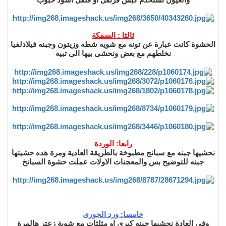
ثالثا : السمكة
الحشوة كانت عبارة عن تونه مع شويه شطه وزيتون وجبنه فيلادلفيا
نخلطهم مع بعض ونحشى بيها الى تبيه
رابعا: الوردة
نحشيها جبنه مع سبانج مطبوخة بالطريقة العادية ومرة هده حشيتها
جبنه للتوضيح بس والمعجنات الاولات عملت حشوة السبانخ
خامسا: ورد الجورى
وفى العادة نحشيها جبنه كيرى او مثلثات مع شوية زعتر هالمرة