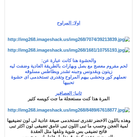
اولا: المراوح
والحشوة هنا كانت عبارة عن:
لحم مفروم معصج مع بصل وبهارات بالطريقة العادية وضفت ليه
زيتون وبقدونس وجبنه تشدر وبطاطس مسلوقه
نعملهم كور ونحشى بيهم المراوح وتقدرى تستخدمى اى حشوة
تحبيها
ثانيا: العصافير
المرة هذا كنت مستعجلة ما جت كويسه كثير
وهذه باللون الاخضر تقدرى تستخدمى صبغة عادية لى لون تضيفيها
لمية العجن وحسب ما تبى اللون تبى غامق تضيفى لون اكثر تبى
فاتح تضيفى بس شوية ونلفها مثل العقدة
والعيون نستخدم كبش قرنفل او فلفل اسود حبوب