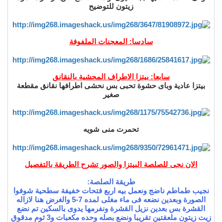
زيتون للتوضيح
سادسا: المعجنات الملفوفة
سابعا: بيتزا الاطراف المحشية بالنقانق
بيتزا عادية وباى حشوة تحبى بس نحشى اطرافها نقانق مقطعة
صغير
تحمرت منى شويه
الان نجى للصلصة البيتزا والصور تشرح الطريقة بالتفصيل
طريقة الصلصة:
نجيب طماطم ناضج ونعمل بيه اربع فتحات خفيفة سطحية شوفوا
الصورة وبعدين نضعه فى ماء مغلى لمده 7-5 والغرض هنا لازاله
القشرة بس بعدين نزيل القشرة ونفرمها يدوى بالسكين تم نضع
زيت زيتون ملعقتين تقريبا ونضع بصله وحده مكعبات و3 ثوم مدقوق