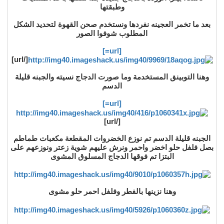
وطبقتها
بعد ما تخمر العجينه نفردها ونستخدم صحن القهوة لتحديد الشكل
المطلوب شوفوا الصور
[url=]
[/url]
وهنا التوبينق المستخدمة وما صورت الدجاج نسيته والجبنه قليلة
الدسم
[url=]
[/url]
الجبنه قليلة الدسم تم نوزع الخضروات المقطعة مكعبات طماطم
بصل فلفل حلو اخضر واحمر ونرش عليهم شوية زعتر ونوزعهم على
البتزا تم فوقها الدجاج المسلوق المشوى
وهنا نزينها بالفطر وفلفل احمر حلو مشوى