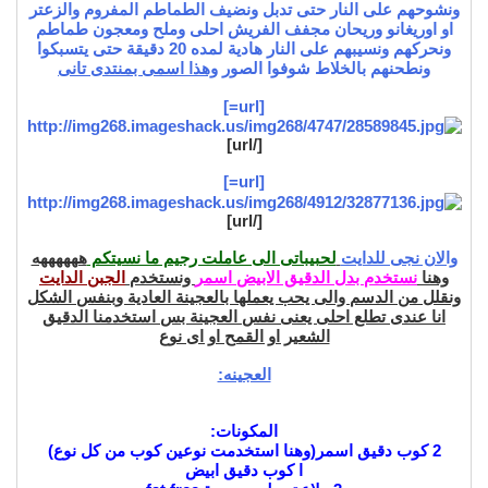
ونشوحهم على النار حتى تدبل ونضيف الطماطم المفروم والزعتر
او اوريغانو وريحان مجفف الفريش احلى وملح ومعجون طماطم
ونحركهم ونسيبهم على النار هادية لمده 20 دقيقة حتى يتسبكوا
ونطحنهم بالخلاط شوفوا الصور
وهذا اسمى بمنتدى تانى
[url=]
[/url]
[url=]
[/url]
والان نجى للدايت
لحبيباتى الى عاملت رجيم ما نسيتكم
ههههههه
وهنا
نستخدم بدل الدقيق الابيض اسمر
ونستخدم
الجبن الدايت
ونقلل من الدسم والى يحب يعملها بالعجينة العادية وبنفس الشكل
انا عندى تطلع احلى يعنى نفس العجينة بس استخدمنا الدقيق
الشعير او القمح او اى نوع
العجينه:
المكونات:
2 كوب دقيق اسمر(وهنا استخدمت نوعين كوب من كل نوع)
ا كوب دقيق ابيض