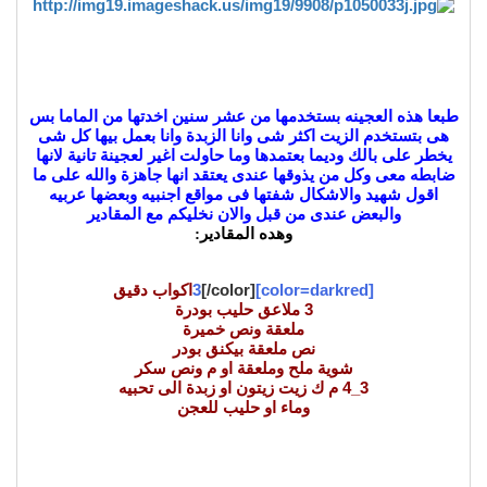
طبعا هذه العجينه بستخدمها من عشر سنين اخدتها من الماما بس
هى بتستخدم الزيت اكثر شى وانا الزبدة وانا بعمل بيها كل شى
يخطر على بالك وديما بعتمدها وما حاولت اغير لعجينة تانية لانها
ضابطه معى وكل من يذوقها عندى يعتقد انها جاهزة والله على ما
اقول شهيد والاشكال شفتها فى مواقع اجنبيه وبعضها عربيه
والبعض عندى من قبل والان نخليكم مع المقادير
وهده المقادير:
[color=darkred]
[/color]
3
اك
واب دقيق
3
ملاعق حليب بودرة
ملعقة ونص خميرة
نص ملعقة بيكنق بودر
شوية ملح وملعقة او م ونص سكر
3_4 م ك زيت زيتون او زبدة الى تحبيه
وماء او حليب للعجن