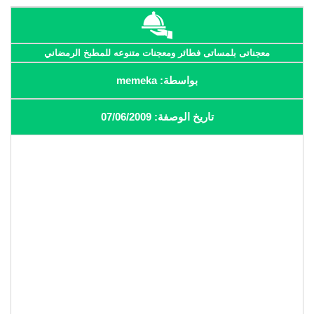
معجناتى بلمساتى فطائر ومعجنات متنوعه للمطبخ الرمضاني
بواسطة: memeka
تاريخ الوصفة: 07/06/2009