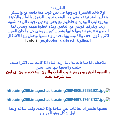
الطريقة:
اولا ناخد الخميرة وندوفها فى نص كوب مية دافيه مع والسكر
ونخليها لعند ترتفع وفى هذا الوقت نجيب الدقيق والملح والبكينق
بودروحليب البودرة ونخلطهم مع بعض وبعدين نجيب الزبدة شوية
زيت ونفركها كويس مع الدقيق وهذه خطوة مهمه وبعدين لما
الخميرة تترفع نضيفها عليها ونعجن كويس يعنى كل ما كان العجن
اكثر بتكون اخف والذ ونشيبها تختمر ونقسمها ونعمل بيها الاشكال
المطلوبة
[color=darkred]وبس.
[/color]
ملاحظة
: انا ساعات بدل ما ازيد الماء اذا كانت تبى اكثر اضيف
حليب واعجنها بيها تجى تجنن
وبالنسبة للدهن بيض مع حليب العلب واللون نستخدم ملون اى لون
تبيه شرحته تحت
نسيبها تختمر انا ساعات نص ساعة واذا عندى وقت ساعه ونبدا
باول شكل وهو المراوح