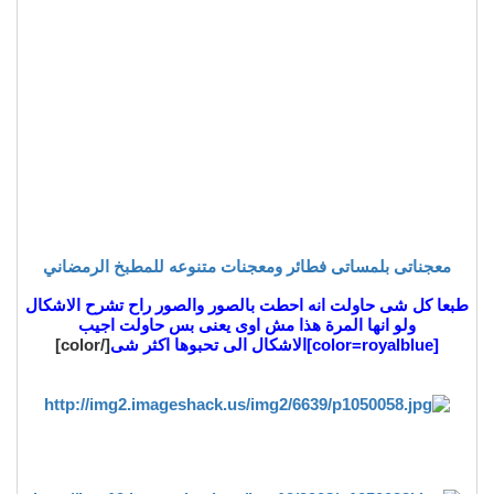
معجناتى بلمساتى فطائر ومعجنات متنوعه للمطبخ الرمضاني
طبعا كل شى حاولت انه احطت بالصور والصور راح تشرح الاشكال
ولو انها المرة هذا مش اوى يعنى بس حاولت اجيب
[color=royalblue]الاشكال الى تحبوها اكثر شى
[/color]