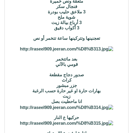
ملعقة ونص خميرة
فنجال سكر
3 ملاعق حليب بودرة
شوية ملح
3 أرباع بيالة زيت
3 أكواب دقيق
تعجنينها وتتركينها ساعة تتخمر أو نص
بعد ماتتخمر
قومي بالآتي
صدور دجاج مقطعة
كراث
جزر مبشور
بهارات حارة او غير حارة حسب الرغبة
زيت
انا ماحطيت بصل
حركيها ع النار