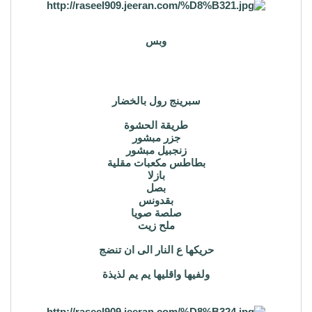
وبس
سبرينج رول بالخضار
طريقة الحشوة
جزر مبشور
زنجبيل مبشور
بطاطس مكعبات مقلية
بازلا
بصل
بقدونس
صلصة صويا
ملح زيت
حريكها ع النار الى ان تنضج
ولفيها واقليها يم يم لذيذة