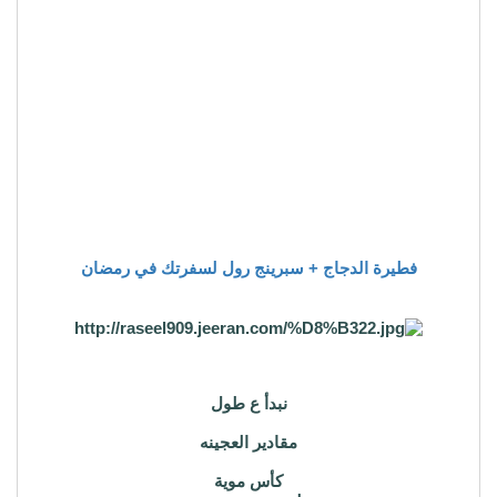
فطيرة الدجاج + سبرينج رول لسفرتك في رمضان
نبدأ ع طول
مقادير العجينه
كأس موية