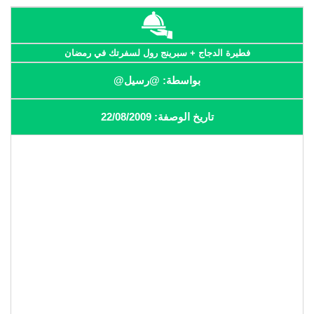
فطيرة الدجاج + سبرينج رول لسفرتك في رمضان
بواسطة: @رسيل@
تاريخ الوصفة: 22/08/2009