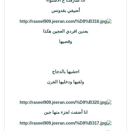
اذا شارفت ع الاستواء
أضيفي بقدونس
بعدين افردي العجين هكذا
وقصيها
احشيها بالدجاج
ولفيها ودخليها الفرن
انا أضفت لجزء منها جبن