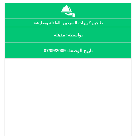
طاجين كويرات السردين بالفلفلة ومطيشة
بواسطة: مذهلة
تاريخ الوصفة: 07/09/2009