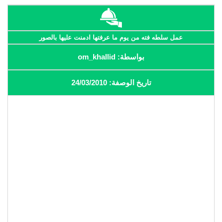
عمل سلطه فته من يوم ما عرفتها ادمنت عليها بالصور
بواسطة: om_khallid
تاريخ الوصفة: 24/03/2010