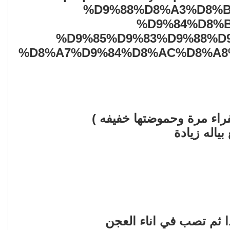
اء مرة وحموضتها خفيفه )
ياله زيادة
ا ثم تصب في اناء العجن