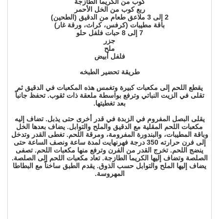
كوب من الكريما الطازجة
ربع كوب من الخل الأحمر
2 إلى 3 ملاعق طعام من الدقيق (الطحين)
باقة مطيبات (كرفس، كراث، ورقة غار)
7 إلى 8 حبات فلفل حلو
جزر
ملح
فلفل أبيض
طريقة تحضير الطبخه
يقطع اللحم إلى مكعبات كبيرة وتغمس هذه المكعبات في الدقيق ثم
تقلى في الزيت النباتي وترفع بواسطة ملعقة ذات ثقوب. تحفظ جانباً
بعد تغطيتها.
يقلى البصل المفروم في الزبدة في قدر أخرى حتى يذبل. تضاف إليه
مكعبات اللحم المقلية مع الدقيق والملح والتوابل. يضاف بعدها الخل
وباقة المطيبات، والبندورة المفرومة، ومرقة اللحم. تغطى القدر وتدخل
إلى فرن حرارته 350 درجة فهرنهايت لمدة ساعة ونصف الساعة حتى
ينضج اللحم. تخرج القدر من الفرن وترفع منها مكعبات اللحم. تصفى
الصلصة وتضاف إليها الكريما الطازجة. تعاد مكعبات اللحم إلى الصلصة.
يضاف إليها الملح والتوابل حسب الذوق. يقدم الطبق ساخناً مع البطاطا
المهروسة.