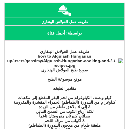
طريقة عمل الغولاش الهنغاري
بواسطة: أجمل فتاة
طريقة عمل الغولاش الهنغاري
how to Algulash Hungarian
صورة طبخ الغولاش الهنغاري
موقع موسوعة الطبخ
مقادير الطبخه
كيلو ونصف الكيلوغرام من لحم البقر المقطع إلى مكعبات
كيلوغرام من البندورة (الطماطم) الحمراء المقشرة والمفرومة
3 إلى 4 ملاعق طعام من الزبدة
ثلاثة أرباع الكوب من السمن النباتي
بصلتان كبيرتان مفرومتان ناعماً
8 أكواب من مرقة اللحم
ملعقة طعام من معجون البندورة (الطماطم)