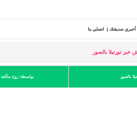
أخبري صديقتك
اتصلي بنا
بز تورتيلا بالصور
ا بالصور
بواسطة: روح متألقه