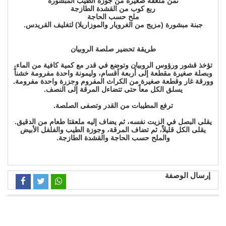
ثمن ملعقة صغيرة من جوزة الطيب المبشورة
ربع كوب من القشدة الطازجة
ملح حسب الحاجة
جبنة مبشورة (مزيج من الغرويار والموزاريلا) لتغليف القريدس.
طريقة تحضير صلصة الروبيان
تؤخذ قشور ورؤوس الروبيان وتوضع في قدر مع كمية كافية من الماء،
وبصلة صغيرة مقطعة إلى أربعة أقسام، وليمونة واحدة مفرومة خشناً
وورقة غار وقطعة صغيرة من الكراث المفروم وجزرة واحدة مفرومة.
يسلق الكل معاً حتى تتضاءل المرقة إلى النصف.
ترفع المطيبات من القدر وتصفى الصلصة.
يقلى البصل في الزيت نفسه، ثم يضاف إليه ملعقتا طعام من الدقيق.
يقلى الكل قليلاً، ثم تضاف المرقة، وجوزة الطيب والفلفل الأبيض
والملح حسب الحاجة والقشدة الطازجة.
إرسال الوصفة