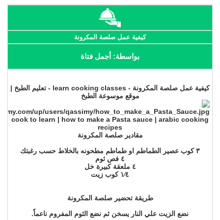
كيفية عمل صلصة المكرونة
بواسطة: أجمل فتاة
كيفية عمل صلصة المكرونة - learn cooking classes - تعليم الطبخ |
موقع موسوعة الطبخ
cook to learn | how to make a Pasta sauce | arabic cooking
recipes
مقادير صلصة المكرونة
٣ كوب عصير الطماطم او طماطم مطحونه بالخلاط حسب رغبتك
٤ فص ثوم
٤ ملعقة كبيرة خل
١⁄٤ كوب زيت
طريقة تحضير صلصة المكرونة
نضع الزيت علي النار يسخن ثم نضع الثوم المفروم ناعماً.