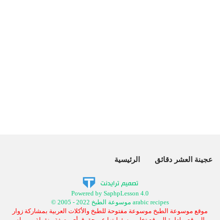
عجينة العشر دقائق
الرئيسية
Powered by SaphpLesson 4.0
© 2005 - 2022 موسوعة الطبخ arabic recipes
موقع موسوعة الطبخ موسوعة مفتوحة للطبخ والأكلات العربية بمشاركة زوار
الموقع, وإدارة الموقع تخلي مسئوليتها عن حقوق أي وصفة منقولة ومن له