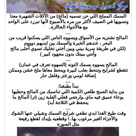
السمك المملح اللي حن نسميه (مالح) من الأكلات الشهيرة معنا
ونسويها في الصيف لأكثر من مره بالأسبوع لأنها تبررد على الواحد
مع هالأجواء الحااارة..
....
المالح نشتريه من الأسواق ويسووه الناس اللي يسكنوا قريب من
البحر ، عندهم الخبرة والسمك بين ايديهم دوووم
(لكن في طريقة سرية بيني وبين أختي تخليك تسوي أحلى مالح
وأنتي ببيتك بدون مجهود كبير )
....
المالح يسووه بسمك التونه (السهوه تعرف في عمان)
تتقطع لشرايح وتنحط بعلب كبيرة وينحط معاها ملح خشن وممكن
إضافة لومي وزعتر وفلفل حار
....
نبدأ بطبقنا:
من بداية الصبح طلعي الكمية اللي تناسبك من المالح وحطيها
بوعاء عميق فيه ماي..وارجعي قفلي العلبة زين (ترا المالح ما
ينحفظ في الثلاجة أبد)
....
وقت طبخ الغدا ابدي نظفي شرايح السمك وشيلي عنها الشوك
والأجزاء الغير مرغوب بها..! وقطعيه بإيدك لقطع رفيعة
مثل الصورة