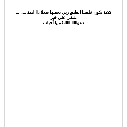
كذية نكون خلصنا الطبق ربي يجعلها نعمةً داااايمة .........
نلتقي على خير
دعواااااااااااتكم يا أحباب