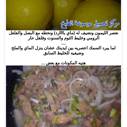
نعصر الليمون ونضيف له (ماي باااارد) ونحطه مع البصل والفلفل
الرومي وخليط الثوم والسنوت وفلفل حار
....
لما يبرد السمك اعصريه بين ايدينك عشان ينزل الماي والملح
وضيفيه للخليط السابق
هنيه المكونات مع بعض ...