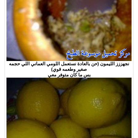
نجهززز الليمون (حن بالعادة نستعمل اللومي العماني اللي حجمه
صغير وطعمه قوي)
بس ما كان متوفر معي