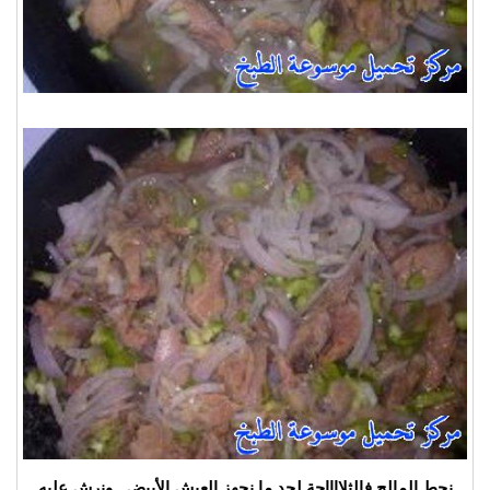
نحط المالح فالثلااااجة لحد ما نجهز العيش الأبيض ..ونرش عليه