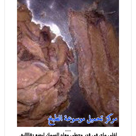
.....
اغلي ماي في قدر وحطي معاه السمك لبضع دقاااايق