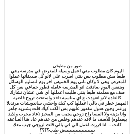
صور من مطبخي
اليوم كان مطلوب مني اعمل وسيلة للمعرض في مدرسة بنتي
طبعا مش مطلوب بس بنتي اصرت علي لانو كل صديقاتها عملوا
للمعرض وهي لا وكان تاني يوم الخميس اخر يوم لتسليم الوسائل
وبنفس اليوم صادفت انو المدرسه عامله فطور جماعي بس كل
صف مع معلمته طبعا بنتي طلبت اعمللها اي شي عشان تشارك
كالعاده لانو اتعودت ع اي مناسبه تاخد واستحت تروح فاضيه
المهمز خطر في بالي اعمللها كب كيك واحشي ساندويشات مرتديلا
وزعتر وجبن هدول مقدور عليهم بس الكب كيك قلت بشتريه جاهز
وانا بزينه ولا المسا راح زوجي يجيب من المخبز (عاد مجرب ولذيذ
بيعملوه) للاسف ما لاقه عندهم وخلص من عندهم عاد هنا الصاعقه
كانت ... انا قررت اعمل الي في بالي قلت لزوجي جيب معك
بيييييييييييييييييييض طيب؟؟؟؟