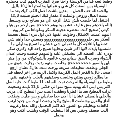
وطبعا لسه قدامي الوسيلة واحنا صرنا المغرب المهم كنت محضره
للوسيلة بس لصقت كل شي و عملتها وخلصتها عال10 باليل
والحمدلله خف الحمل ... بعدين بلشت اعمل الكب كيك بعد ما
نيمت العيال وزوجي وعملت 3 مقدار كيك اتخيلو ضليت لل12
اشتغل لما خلصت بلش شغل الزينه الي هو سبانج بوب وبسيط
(الله ياخدهم مش عارفه عشو بيحبوهم خخخخخ بس ارحم من هيلو
كيتي )صحيح كنت محضره عجينة السكر وملوناها من كم يوم...
المهم عملت الاشكال وحاولت اتقنها لاني اول مره اشتغل بعجينة
السكر بس حلوووووووووووووووووووووووو ومسلي جدا واهم شي
تحطيها بالتلاجه كل ما تعملي شي عشان ما تسيح وحاولي ما
تلمسيها بايدك لانها اكتر شيئ بيخليها تسيح راحة اليد وكتري سكر
بودره على السطه الي بتشتغلي عليه والموهم خلصت وجبت عيدان
الشواء وصرت الصق سبانج بوب عالعود بالشوكولاته من ورا مش
باين بالصور خخخخخخخخخ وخلصت منهم رتبت وجليت شوي من
الجلي ونظفت تنظيفات سريعة ورحت نمت عال2 عشان ارجع
اصحى عال5 الفجر اعمل الكريمة واكمل الزينه في اخر لحظه قبل
ما يطللع زوجي وبنتي وخلصت وصفيتهم بالعلب واخذتهم بنتي
وطبعا مع الوسيلة والله رحت نمت للساعه 11 طبعا كنت حابه اضل
اكتر بس ابني الله يهديه منيح منو الي خلاني لل11 نايمه وصحيت
عزلت المطبخ بعد ما افطرنا ونظفت البيت بس المطبخ كان مرتب
والجلي بالمجلى عشان اذا اجى حدا صاديلي و بس جليت ونظفت
الغاز والفرن وشطفت المطبخ واكيد رجعت للبيت من جديد ارتب
كالعاده وبخليكم مع الصور لانه اكتم التحميل والله بدها زغروته
النت ضعيف وجنني بس انا استغليت الوقت وبلشت اكتب وهو
بيحمل