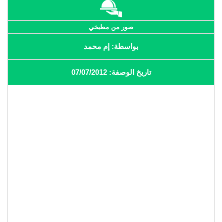
صور من مطبخي
بواسطة: إم محمد
تاريخ الوصفة: 07/07/2012