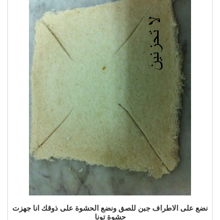
نضع على الاطراف جبن للصق ونضع الحشوة على ذوقك انا جهزت
حشوة تونا