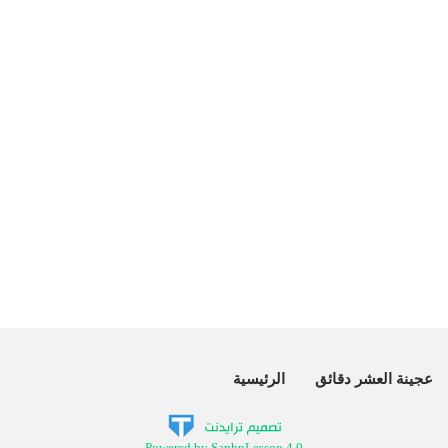
عجينة العشر دقائق
الرئيسية
Powered by SaphpLesson 4.0