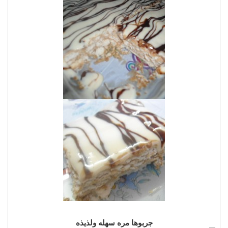
جربوها مره سهله ولذيذه