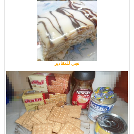
نجي للمقآدير