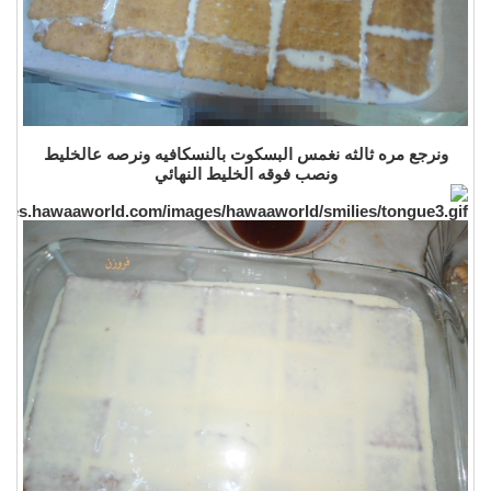
ونرجع مره ثالثه نغمس البسكوت بالنسكافيه ونرصه عالخليط
ونصب فوقه الخليط النهائي