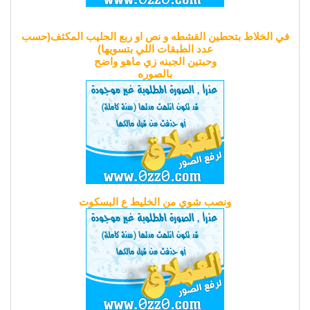
في الخلاط بتحطين القشطه و نص او ربع الحليب المكثف(حسب
عدد الطبقات اللي بتسويها)
وحبتين الجبنه زي ماهو واضح
بالصوره
ونصب شوي من الخليط ع البسكوت