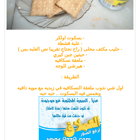
- بسكوت اولكر
- علبة قشطة
- حليب مكثف محلى ( راح نحتاج تقريبا نص العلبه بس )
- حبتين جبن كيري
- ملعقة نسكافيه
- هيرشي للوجه
الطريقة :
اول شي نذوب ملعقة النسكافيه في زبديه مع مويه دافيه
ونغمس فيه البسكوت .. حبه حبه