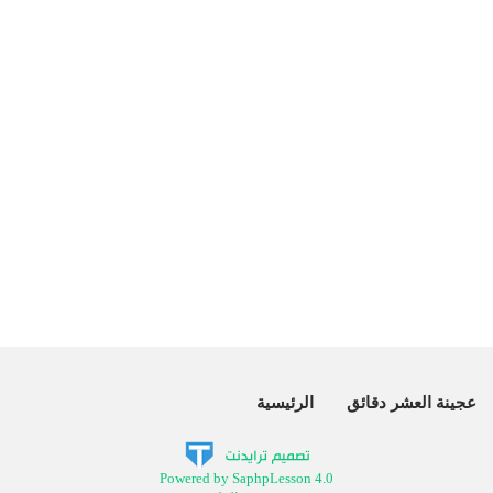
عجينة العشر دقائق
الرئيسية
Powered by SaphpLesson 4.0