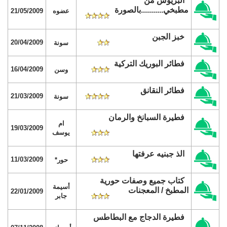
البريوش من
مطبخي...........بالصورة
عضوه
21/05/2009
خبز الجبن
20/04/2009
سونة
فطائر البوريك التركية
16/04/2009
وسن
فطائر النقانق
21/03/2009
سونة
فطيرة السبانخ والرمان
ام
19/03/2009
يوسف
الذ جبنيه عرفتها
11/03/2009
حور*
كتاب جميع وصفات حورية
أسيمة
المطبخ / المعجنات
22/01/2009
جابر
فطيرة الدجاج مع البطاطس