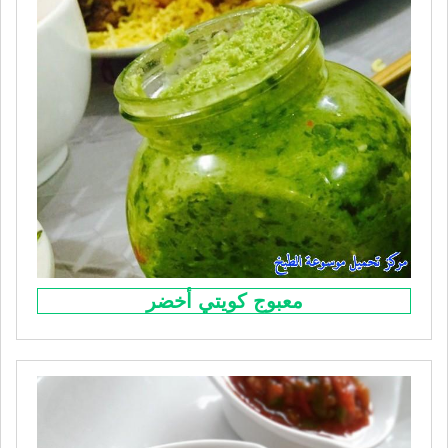
معبوج كويتي أخضر