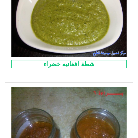
شطة افغانيه خضراء