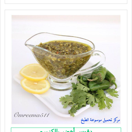
دقوس أخضر بالكزبره