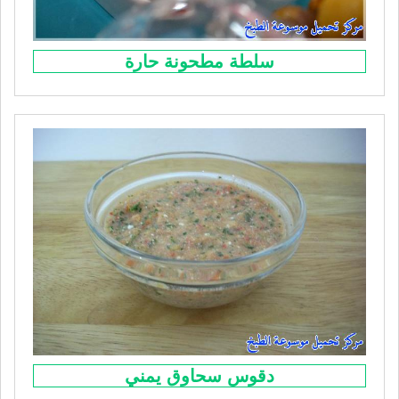
سلطة مطحونة حارة
دقوس سحاوق يمني