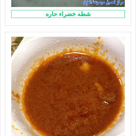
شطه خضراء حاره