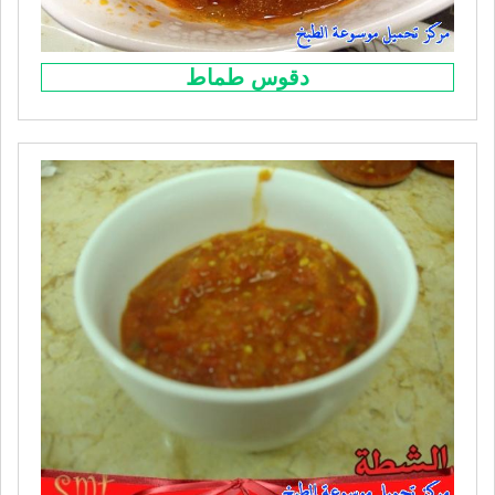
دقوس طماط