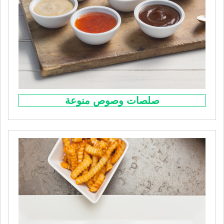
صلصات وصوص منوعة